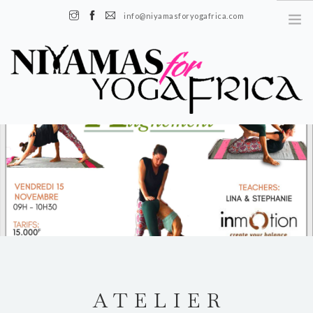
info@niyamasforyogafrica.com
+225 07 08 08 55 08 | Boulevard de l'indenié, Plateau, Abidjan, Côte
d’Ivoire
FR
EN
À PROPOS
HISTOIRE
NOTRE ÉQUIPE
NOTRE IMPACT
ATELIER