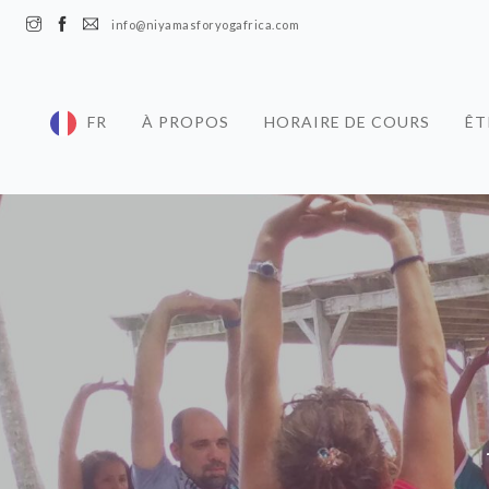
info@niyamasforyogafrica.com
FR
À PROPOS
HORAIRE DE COURS
ÊT