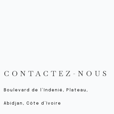
HORAIRE DE COURS
EN LIGNE
EN STUDIO
EN EXTÉRIEUR
COURS PARTICULIERS
OFFRES D’INTRO
NOUVEAU AU YOGA
ÊTRE IMPLIQUÉ
CONTACTEZ-NOUS
ÉVÉNEMENTS
NOUVEAUX ÉV.
Boulevard de l’Indenié, Plateau,
ÉV. PASSÉS
Abidjan, Côte d’Ivoire
GALERIE