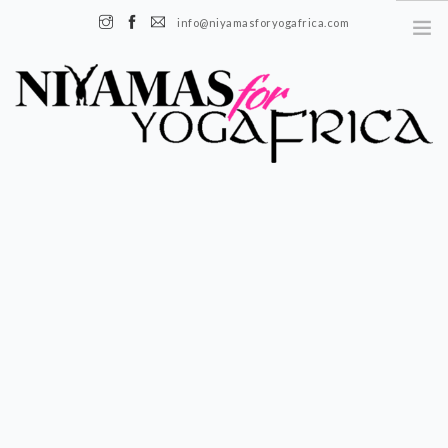
info@niyamasforyogafrica.com
+225 07 08 08 55 08 | Boulevard de l'indenié, Plateau, Abidjan, Côte
d’Ivoire
FR
EN
À PROPOS
HISTOIRE
NOTRE ÉQUIPE
NOTRE IMPACT